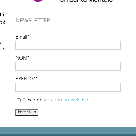
té
NEWSLETTER
t à
Email*
,
ale
NOM*
n
PRENOM*
J'accepte
les conditions RGPD