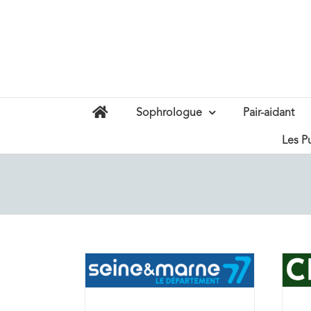
Passer
au
contenu
Sophrologue
Pair-aidant
Les P