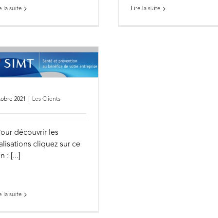
e la suite
Lire la suite
tobre 2021
|
Les Clients
ur découvrir les
alisations cliquez sur ce
n : [...]
e la suite