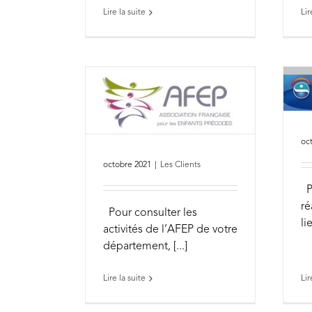
Lire la suite
Lir
oc
octobre 2021
|
Les Clients
Po
ré
Pour consulter les
lie
activités de l’AFEP de votre
département, [...]
Lir
Lire la suite