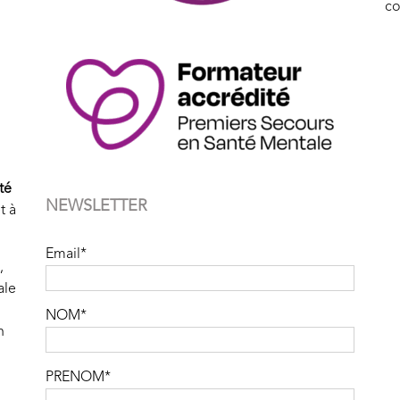
co
té
NEWSLETTER
t à
Email*
,
ale
NOM*
n
PRENOM*