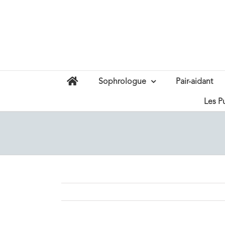
Passer
au
contenu
Sophrologue
Pair-aidant
Les P